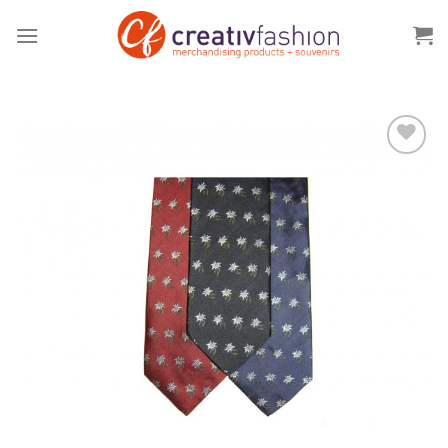
Skip
to
content
Zu
Wunschliste
hinzufügen