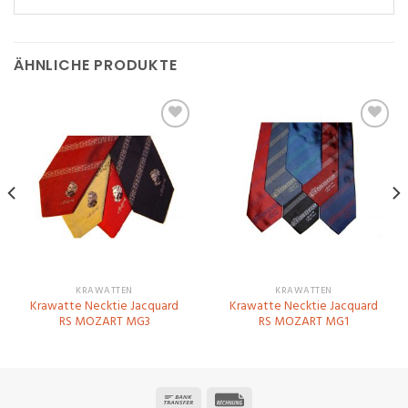
ÄHNLICHE PRODUKTE
Zu
Zu
Wunschliste
Wunschliste
hinzufügen
hinzufügen
KRAWATTEN
KRAWATTEN
Krawatte Necktie Jacquard
Krawatte Necktie Jacquard
RS MOZART MG3
RS MOZART MG1