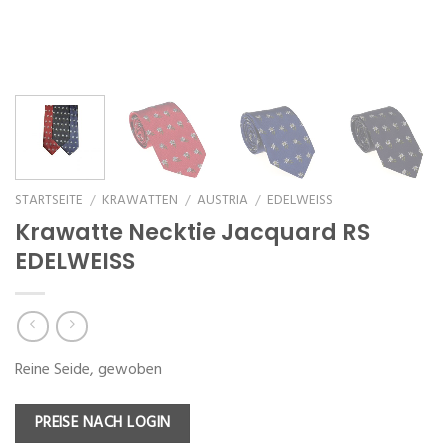
STARTSEITE
KRAWATTEN
AUSTRIA
EDELWEISS
/
/
/
Krawatte Necktie Jacquard RS
EDELWEISS
Reine Seide, gewoben
PREISE NACH LOGIN