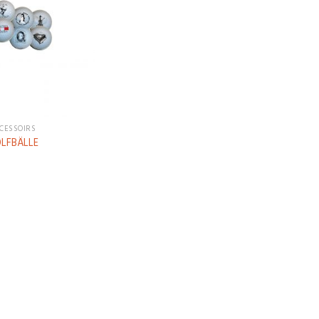
Wunschliste
hinzufügen
CESSOIRS
LFBÄLLE