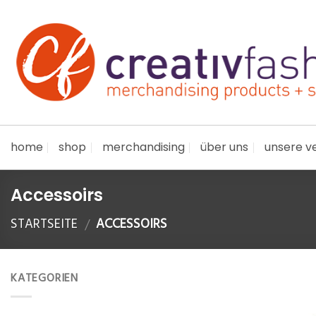
Skip
to
content
home
shop
merchandising
über uns
unsere ve
Accessoirs
STARTSEITE
ACCESSOIRS
/
KATEGORIEN