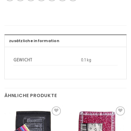
zusätzliche information
GEWICHT
0.1 kg
ÄHNLICHE PRODUKTE
Zu
Zu
Wunschliste
Wunschliste
hinzufügen
hinzufügen